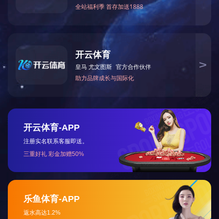
邮编：150090
手机：13019017812
网址：//ababccc.com
地址：黑龙江省哈尔滨市嵩山路111号黑龙江科技大学科技园
三楼
米兰app官方端网站-米兰MiLan(中国)
米兰官方网站-米兰online(中国)
星
空在线平台-星空（中国）
星空·官方站网页版在线登入 - 星空(中国)
星空